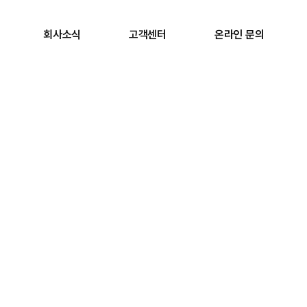
회사소식
고객센터
온라인 문의
시공실적
최선·열정·신뢰를 목표로 한 경영철학을 가지고
제2의 도약을 준비하는 동우건설주식회사입니다.